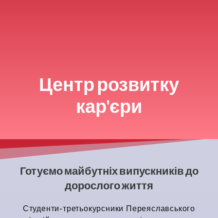
Центр розвитку
кар'єри
Готуємо майбутніх випускників до
дорослого життя
Студенти-третьокурсники Переяславського