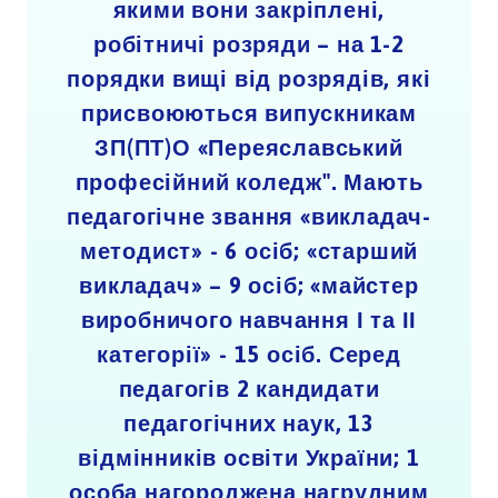
якими вони закріплені,
робітничі розряди – на 1-2
порядки вищі від розрядів, які
присвоюються випускникам
ЗП(ПТ)О «Переяславський
професійний коледж". Мають
педагогічне звання «викладач-
методист» - 6 осіб; «старший
викладач» – 9 осіб; «майстер
виробничого навчання І та ІІ
категорії» - 15 осіб. Серед
педагогів 2 кандидати
педагогічних наук, 13
відмінників освіти України; 1
особа нагороджена нагрудним