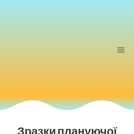
Зразки плануючої